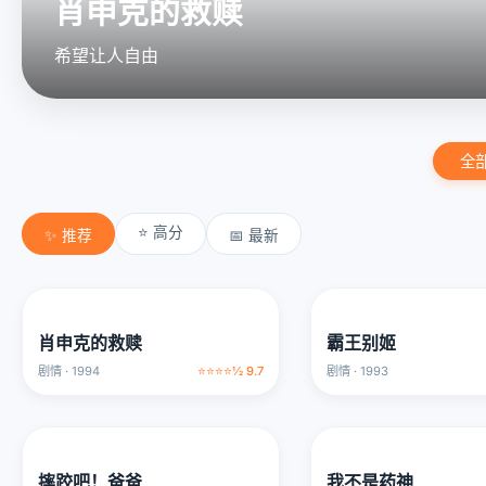
肖申克的救赎
希望让人自由
全
⭐ 高分
✨ 推荐
📅 最新
肖申克的救赎
霸王别姬
剧情 · 1994
⭐⭐⭐⭐½ 9.7
剧情 · 1993
摔跤吧！爸爸
我不是药神