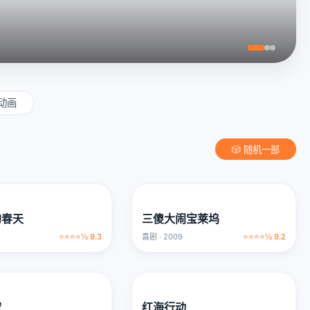
动画
🎲 随机一部
的春天
三傻大闹宝莱坞
⭐⭐⭐⭐½ 9.3
喜剧 · 2009
⭐⭐⭐⭐½ 9.2
球
红海行动